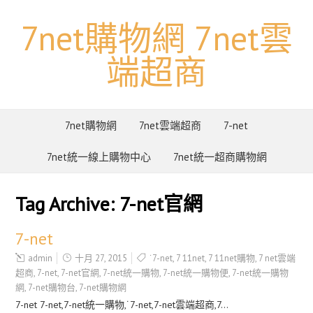
7net購物網 7net雲
端超商
7net購物網
7net雲端超商
7-net
7net統一線上購物中心
7net統一超商購物網
Tag Archive:
7-net官網
7-net
admin
十月 27, 2015
˙7-net
,
7 11net
,
7 11net購物
,
7 net雲端
超商
,
7-net
,
7-net官網
,
7-net統一購物
,
7-net統一購物便
,
7-net統一購物
網
,
7-net購物台
,
7-net購物網
7-net 7-net,7-net統一購物,˙7-net,7-net雲端超商,7…