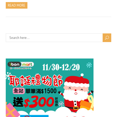
READ MORE